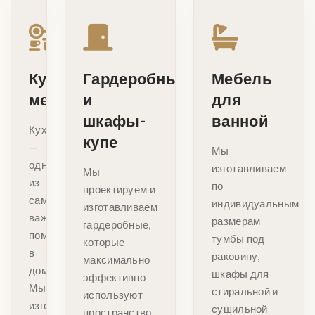
Кухонная
Гардеробные
Мебель
мебель
и
для
шкафы-
ванной
Кухня
купе
—
Мы
одно
изготавливаем
Мы
из
по
проектируем и
самых
индивидуальным
изготавливаем
важных
размерам
гардеробные,
помещений
тумбы под
которые
в
раковину,
максимально
доме.
шкафы для
эффективно
Мы
стиральной и
используют
изготавливаем
сушильной
пространство.