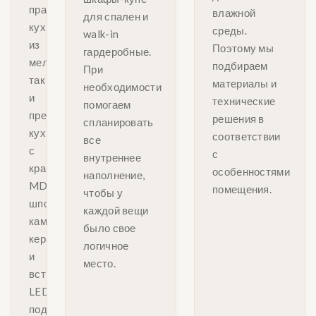
практичные
влажной
для спален и
кухни
среды.
walk-in
из
Поэтому мы
гардеробные.
меламина,
подбираем
При
так
материалы и
необходимости
и
технические
помогаем
премиальные
решения в
спланировать
кухни
соответствии
все
с
с
внутреннее
крашеным
особенностями
наполнение,
MDF,
помещения.
чтобы у
шпоном,
каждой вещи
камнем,
было свое
керамикой
логичное
и
место.
встроенной
LED-
подсветкой.