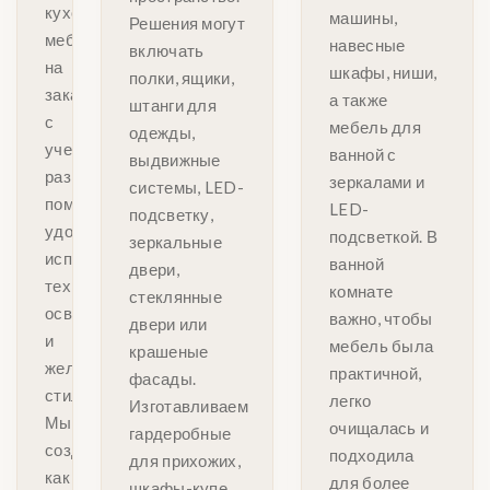
кухонную
машины,
Решения могут
мебель
навесные
включать
на
шкафы, ниши,
полки, ящики,
заказ
а также
штанги для
с
мебель для
одежды,
учетом
ванной с
выдвижные
размеров
зеркалами и
системы, LED-
помещения,
LED-
подсветку,
удобства
подсветкой. В
зеркальные
использования,
ванной
двери,
техники,
комнате
стеклянные
освещения
важно, чтобы
двери или
и
мебель была
крашеные
желаемого
практичной,
фасады.
стиля.
легко
Изготавливаем
Мы
очищалась и
гардеробные
создаем
подходила
для прихожих,
как
для более
шкафы-купе