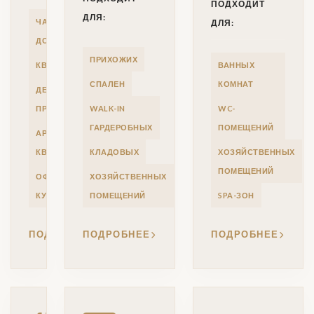
ПОДХОДИТ
ДЛЯ:
ЧАСТНЫХ
ДЛЯ:
ДОМОВ
ПРИХОЖИХ
КВАРТИР
ВАННЫХ
СПАЛЕН
КОМНАТ
ДЕВЕЛОПЕРСКИХ
ПРОЕКТОВ
WALK-IN
WC-
ГАРДЕРОБНЫХ
ПОМЕЩЕНИЙ
АРЕНДНЫХ
КВАРТИР
КЛАДОВЫХ
ХОЗЯЙСТВЕННЫХ
ПОМЕЩЕНИЙ
ОФИСНЫХ
ХОЗЯЙСТВЕННЫХ
КУХОНЬ
ПОМЕЩЕНИЙ
SPA-ЗОН
ПОДРОБНЕЕ
ПОДРОБНЕЕ
ПОДРОБНЕЕ