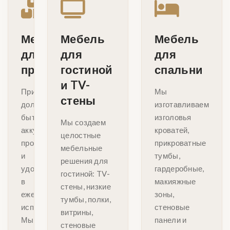
Мебель
Мебель
Мебель
для
для
для
прихожей
гостиной
спальни
и TV-
Прихожая
Мы
стены
должна
изготавливаем
быть
изголовья
Мы создаем
аккуратной,
кроватей,
целостные
прочной
прикроватные
мебельные
и
тумбы,
решения для
удобной
гардеробные,
гостиной: TV-
в
макияжные
стены, низкие
ежедневном
зоны,
тумбы, полки,
использовании.
стеновые
витрины,
Мы
панели и
стеновые