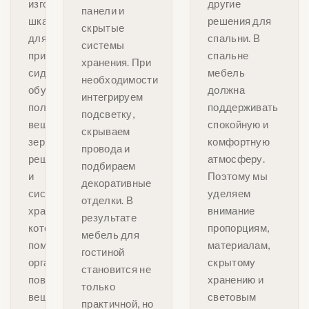
изготавливаем
другие
панели и
шкафы
решения для
скрытые
для
спальни. В
системы
прихожей,
спальне
хранения. При
сиденья,
мебель
необходимости
обувные
должна
интегрируем
полки,
поддерживать
подсветку,
вешалки,
спокойную и
скрываем
зеркальные
комфортную
провода и
решения
атмосферу.
подбираем
и
Поэтому мы
декоративные
системы
уделяем
отделки. В
хранения,
внимание
результате
которые
пропорциям,
мебель для
помогают
материалам,
гостиной
организовать
скрытому
становится не
повседневные
хранению и
только
вещи.
световым
практичной, но