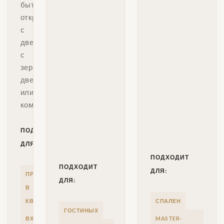
быть
открытым,
с
дверями,
с
зеркальными
дверями
или
комбинированным.
ПОДХОДИТ
ДЛЯ:
ПОДХОДИТ
ПОДХОДИТ
ДЛЯ:
ПРИХОЖИХ
ДЛЯ:
В
КВАРТИРАХ
СПАЛЕН
ГОСТИНЫХ
ВХОДНЫХ
MASTER-