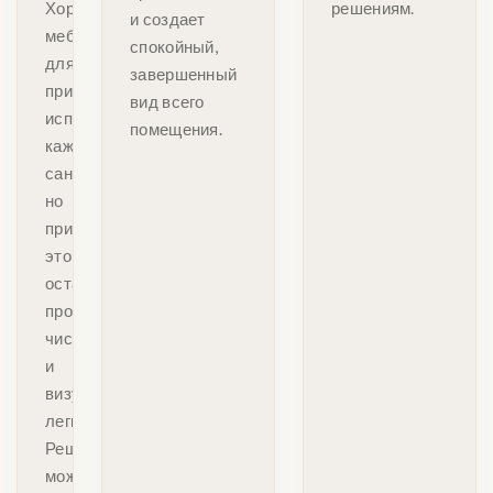
Хорошая
решениям.
и создает
мебель
спокойный,
для
завершенный
прихожей
вид всего
использует
помещения.
каждый
сантиметр,
но
при
этом
оставляет
пространство
чистым
и
визуально
легким.
Решение
может